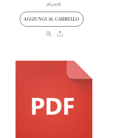
26,00
€
AGGIUNGI AL CARRELLO
Share