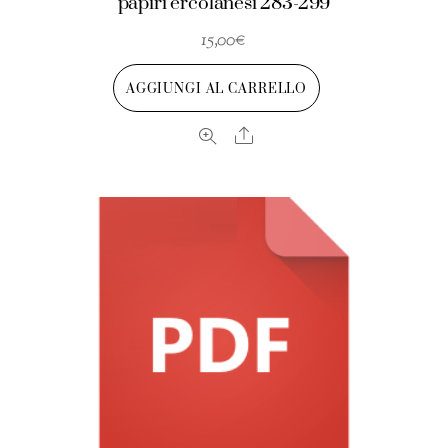
papiri ercolanesi 283-299
15,00
€
AGGIUNGI AL CARRELLO
Share