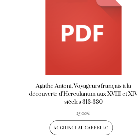
Agathe Antoni, Voyageurs français à la
découverte d’Herculanum aux XVIII et XI
siècles 313-330
15,00
€
AGGIUNGI AL CARRELLO