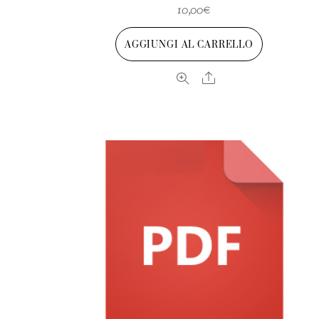
10,00
€
AGGIUNGI AL CARRELLO
Share