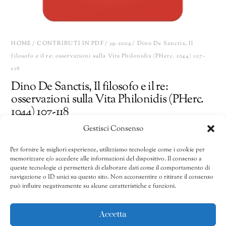
HOME
/
CONTRIBUTI IN PDF
/
39-2009
/ Dino De Sanctis, Il
filosofo e il re: osservazioni sulla Vita Philonidis (PHerc. 1044) 107-
118
Dino De Sanctis, Il filosofo e il re:
osservazioni sulla Vita Philonidis (PHerc.
1044) 107-118
Gestisci Consenso
15,00
€
Per fornire le migliori esperienze, utilizziamo tecnologie come i cookie per
memorizzare e/o accedere alle informazioni del dispositivo. Il consenso a
Dino
Share
AGGIUNGI AL CARRELLO
queste tecnologie ci permetterà di elaborare dati come il comportamento di
De
navigazione o ID unici su questo sito. Non acconsentire o ritirare il consenso
può influire negativamente su alcune caratteristiche e funzioni.
Sanctis,
Il
CATEGORIE:
32/2002-40/2010
,
39-2009
,
Contributi in pdf
filosofo
Accetta
e