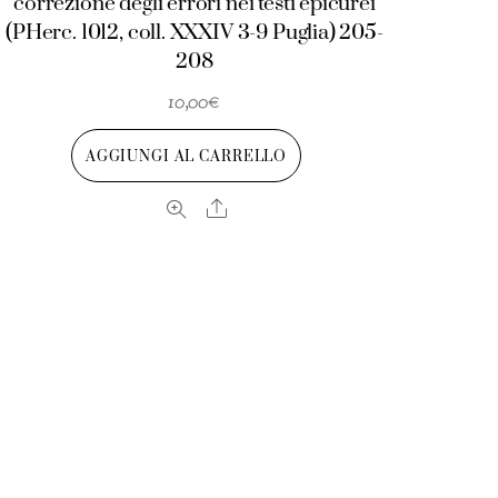
correzione degli errori nei testi epicurei
(PHerc. 1012, coll. XXXIV 3-9 Puglia) 205-
208
10,00
€
AGGIUNGI AL CARRELLO
Share