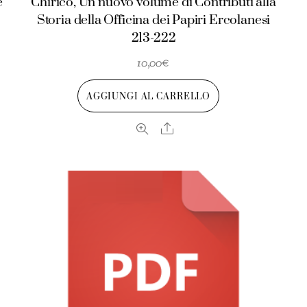
e
Chirico, Un nuovo volume di Contributi alla
Storia della Officina dei Papiri Ercolanesi
213-222
10,00
€
AGGIUNGI AL CARRELLO
Share