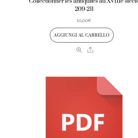
Collectionner les antiquités au XVIIIe siècl
209-211
10,00
€
AGGIUNGI AL CARRELLO
Share