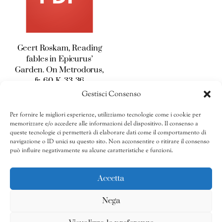
Geert Roskam, Reading
fables in Epicurus’
Garden. On Metrodorus,
fr. 60 K. 33-36
Gestisci Consenso
10,00
€
Per fornire le migliori esperienze, utilizziamo tecnologie come i cookie per
AGGIUNGI AL
memorizzare e/o accedere alle informazioni del dispositivo. Il consenso a
CARRELLO
queste tecnologie ci permetterà di elaborare dati come il comportamento di
navigazione o ID unici su questo sito. Non acconsentire o ritirare il consenso
Share
può influire negativamente su alcune caratteristiche e funzioni.
Accetta
Nega
Privacy Policy
-
Cookies Policy