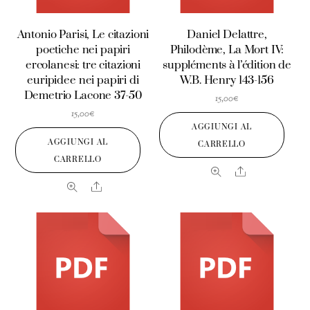
Antonio Parisi, Le citazioni
Daniel Delattre,
poetiche nei papiri
Philodème, La Mort IV:
ercolanesi: tre citazioni
suppléments à l’édition de
euripidee nei papiri di
W.B. Henry 143-156
Demetrio Lacone 37-50
15,00
€
15,00
€
AGGIUNGI AL
AGGIUNGI AL
CARRELLO
CARRELLO
Share
Share