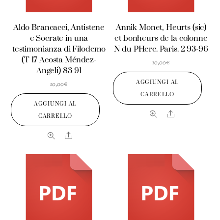
Aldo Brancacci, Antistene
Annik Monet, Heurts (sic)
e Socrate in una
et bonheurs de la colonne
testimonianza di Filodemo
N du PHerc. Paris. 2 93-96
(T 17 Acosta Méndez-
10,00
€
Angeli) 83-91
AGGIUNGI AL
10,00
€
CARRELLO
AGGIUNGI AL
Share
CARRELLO
Share