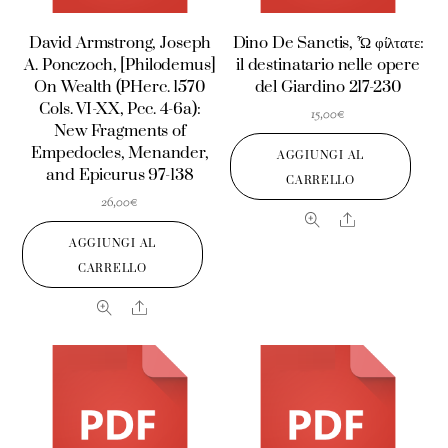
David Armstrong, Joseph
Dino De Sanctis, Ὦ φίλτατε:
A. Ponczoch, [Philodemus]
il destinatario nelle opere
On Wealth (PHerc. 1570
del Giardino 217-230
Cols. VI-XX, Pcc. 4-6a):
15,00
€
New Fragments of
Empedocles, Menander,
AGGIUNGI AL
and Epicurus 97-138
CARRELLO
26,00
€
Share
AGGIUNGI AL
CARRELLO
Share