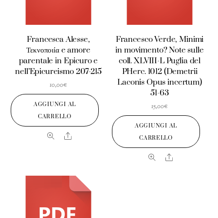
Francesca Alesse,
Francesco Verde, Minimi
Τεκνοποιία e amore
in movimento? Note sulle
parentale in Epicuro e
coll. XLVIII-L Puglia del
nell’Epicureismo 207-215
PHerc. 1012 (Demetrii
Laconis Opus incertum)
10,00
€
51-63
AGGIUNGI AL
15,00
€
CARRELLO
AGGIUNGI AL
Share
CARRELLO
Share