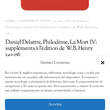
HOME
/
CONTRIBUTI IN PDF
/
41-2011
/ Daniel Delattre,
Philodème, La Mort IV: suppléments à l’édition de W.B. Henry 143-
156
Daniel Delattre, Philodème, La Mort IV:
suppléments à l’édition de W.B. Henry
143-156
Gestisci Consenso
15,00
€
Per fornire le migliori esperienze, utilizziamo tecnologie come i cookie per
memorizzare e/o accedere alle informazioni del dispositivo. Il consenso a
Daniel
Share
AGGIUNGI AL CARRELLO
queste tecnologie ci permetterà di elaborare dati come il comportamento di
Delattre,
navigazione o ID unici su questo sito. Non acconsentire o ritirare il consenso
può influire negativamente su alcune caratteristiche e funzioni.
Philodème,
La
CATEGORIE:
41-2011
,
41/2011-50/2020
,
Contributi in pdf
Mort
Accetta
IV: