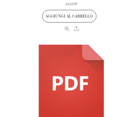
22,00
€
AGGIUNGI AL CARRELLO
Share