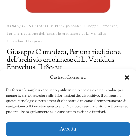
HOME
/
CONTRIBUTI IN PDF
/
36-2006
/ Giuseppe Camodeca,
Per una riedizione dell’archivio ercolanese di L. Venidius
Ennychus. II 189-211
Giuseppe Camodeca, Per una riedizione
dell’archivio ercolanese di L. Venidius
Ennychus. II 189-211
Gestisci Consenso
18,00
€
Per fornire le migliori esperienze, utilizziamo tecnologie come i cookie per
memorizzare e/o accedere alle informazioni del dispositivo. Il consenso a
Giuseppe
Share
AGGIUNGI AL CARRELLO
queste tecnologie ci permetterà di elaborare dati come il comportamento di
Camodeca,
navigazione o ID unici su questo sito. Non acconsentire o ritirare il consenso
può influire negativamente su alcune caratteristiche e funzioni.
Per
una
CATEGORIE:
32/2002-40/2010
,
36-2006
,
Contributi in pdf
riedizione
Accetta
dell'archivio