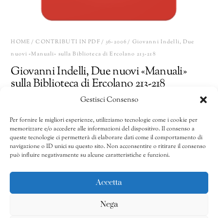
HOME
/
CONTRIBUTI IN PDF
/
36-2006
/ Giovanni Indelli, Due
nuovi «Manuali» sulla Biblioteca di Ercolano 213-218
Giovanni Indelli, Due nuovi «Manuali»
sulla Biblioteca di Ercolano 213-218
Gestisci Consenso
10,00
€
Per fornire le migliori esperienze, utilizziamo tecnologie come i cookie per
memorizzare e/o accedere alle informazioni del dispositivo. Il consenso a
Giovanni
Share
AGGIUNGI AL CARRELLO
queste tecnologie ci permetterà di elaborare dati come il comportamento di
Indelli,
navigazione o ID unici su questo sito. Non acconsentire o ritirare il consenso
può influire negativamente su alcune caratteristiche e funzioni.
Due
nuovi
CATEGORIE:
32/2002-40/2010
,
36-2006
,
Contributi in pdf
«Manuali»
Accetta
sulla
Nega
Biblioteca
di