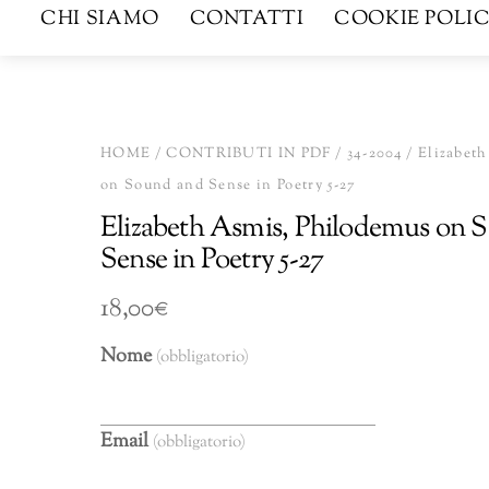
CHI SIAMO
CONTATTI
COOKIE POLIC
HOME
/
CONTRIBUTI IN PDF
/
34-2004
/ Elizabet
on Sound and Sense in Poetry 5-27
Elizabeth Asmis, Philodemus on 
Sense in Poetry 5-27
18,00
€
Nome
(obbligatorio)
Email
(obbligatorio)