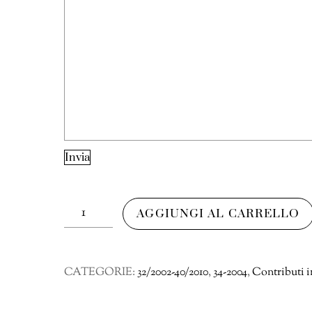
Invia
Elizabeth
AGGIUNGI AL CARRELLO
Asmis,
Philodemus
on
CATEGORIE:
32/2002-40/2010
,
34-2004
,
Contributi i
Sound
and