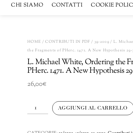
CHI SIAMO
CONTATTI
COOKIE POLIC
HOME
/
CONTRIBUTI IN PDF
/
39-2009
/ L. Michae
the Fragments of PHerc. 1471. A New Hypothesis 29
L. Michael White, Ordering the F
PHerc. 1471. A New Hypothesis 29
26,00
€
L.
AGGIUNGI AL CARRELLO
Michael
White,
Ordering