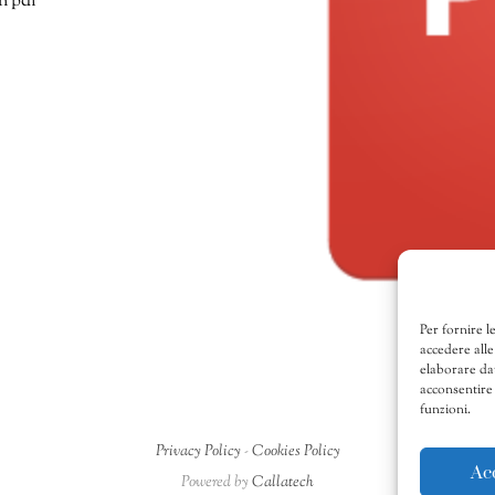
n pdf
Per fornire l
accedere alle
elaborare da
acconsentire 
funzioni.
Privacy Policy
-
Cookies Policy
Ac
Powered by
Callatech