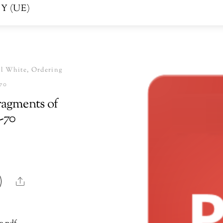
Y (UE)
l White, Ordering
-70
ragments of
-70
Share