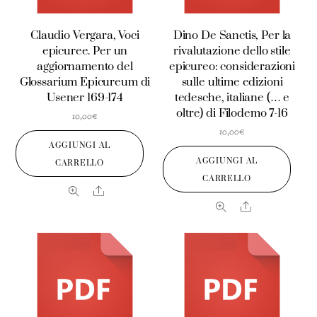
Claudio Vergara, Voci
Dino De Sanctis, Per la
epicuree. Per un
rivalutazione dello stile
aggiornamento del
epicureo: considerazioni
Glossarium Epicureum di
sulle ultime edizioni
Usener 169-174
tedesche, italiane (… e
oltre) di Filodemo 7-16
10,00
€
10,00
€
AGGIUNGI AL
AGGIUNGI AL
CARRELLO
CARRELLO
Share
Share