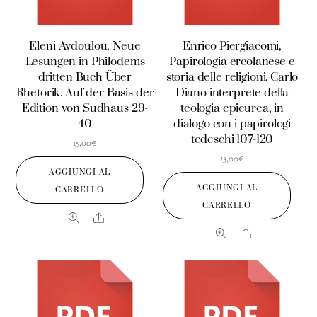
Eleni Avdoulou, Neue
Enrico Piergiacomi,
Lesungen in Philodems
Papirologia ercolanese e
dritten Buch Über
storia delle religioni. Carlo
Rhetorik. Auf der Basis der
Diano interprete della
Edition von Sudhaus 29-
teologia epicurea, in
40
dialogo con i papirologi
tedeschi 107-120
15,00
€
15,00
€
AGGIUNGI AL
AGGIUNGI AL
CARRELLO
CARRELLO
Share
Share