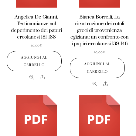
Angelica De Gianni,
Bianca Borrelli, La
Testimonianze sul
ricostruzione dei rotoli
deperimento dei papiri
greci di provenienza
ercolanesi 181-188
egiziana: un confronto con
i papiri ercolanesi 139-146
10,00
€
10,00
€
AGGIUNGI AL
AGGIUNGI AL
CARRELLO
CARRELLO
Share
Share