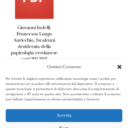
Giovanni Indelli,
Francesca Longo
Auricchio, Su alcuni
desiderata della
papirologia ercolanese
oggi 201-205
Gestisci Consenso
10,00
€
Per fornire le migliori esperienze, utilizziamo tecnologie come i cookie per
AGGIUNGI AL
memorizzare e/o accedere alle informazioni del dispositivo. Il consenso a
CARRELLO
queste tecnologie ci permetterà di elaborare dati come il comportamento di
navigazione o ID unici su questo sito. Non acconsentire o ritirare il consenso
Share
può influire negativamente su alcune caratteristiche e funzioni.
Accetta