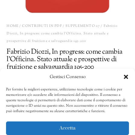
HOME
/
CONTRIBUTI IN PDF
/
SUPPLEMENTO 07
/ Fabrizio
Diozzi, In progress: come cambia l’Officina. Stato attuale e
prospettive di fruizione e salvaguardia 195-200
Fabrizio Diozzi, In progress: come cambia
l’Officina. Stato attuale e prospettive di
fruizione e salvaguardia 195-200
Gestisci Consenso
10,00
€
Per fornire le migliori esperienze, utilizziamo tecnologie come i cookie per
memorizzare e/o accedere alle informazioni del dispositivo. Il consenso a
Fabrizio
Share
AGGIUNGI AL CARRELLO
queste tecnologie ci permetterà di elaborare dati come il comportamento di
Diozzi,
navigazione o ID unici su questo sito. Non acconsentire o ritirare il consenso
può influire negativamente su alcune caratteristiche e funzioni.
In
progress:
CATEGORIE:
Contributi in pdf
,
Supplemento 07
come
Accetta
cambia