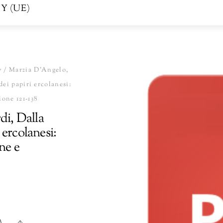
Y (UE)
7
/ Marzia D’Angelo,
dei papiri ercolanesi:
ione 121-138
di, Dalla
 ercolanesi:
ne e