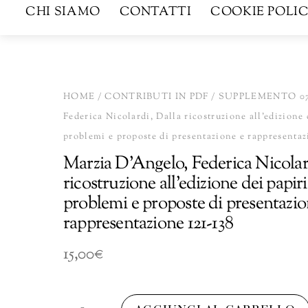
CHI SIAMO
CONTATTI
COOKIE POLIC
HOME
/
CONTRIBUTI IN PDF
/
SUPPLEMENTO 0
Federica Nicolardi, Dalla ricostruzione all’edizione 
problemi e proposte di presentazione e rappresentaz
Marzia D’Angelo, Federica Nicolar
ricostruzione all’edizione dei papiri
problemi e proposte di presentazio
rappresentazione 121-138
15,00
€
Marzia