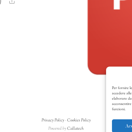
Share
Per fornire l
accedere alle
elaborare da
acconsentire 
funzioni.
Privacy Policy
-
Cookies Policy
Ac
Powered by
Callatech