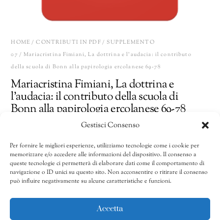
HOME
/
CONTRIBUTI IN PDF
/
SUPPLEMENTO
07
/ Mariacristina Fimiani, La dottrina e l’audacia: il contributo
della scuola di Bonn alla papirologia ercolanese 69-78
Mariacristina Fimiani, La dottrina e
l’audacia: il contributo della scuola di
Bonn alla papirologia ercolanese 69-78
Gestisci Consenso
10,00
€
Per fornire le migliori esperienze, utilizziamo tecnologie come i cookie per
memorizzare e/o accedere alle informazioni del dispositivo. Il consenso a
Mariacristina
Share
AGGIUNGI AL CARRELLO
queste tecnologie ci permetterà di elaborare dati come il comportamento di
Fimiani,
navigazione o ID unici su questo sito. Non acconsentire o ritirare il consenso
può influire negativamente su alcune caratteristiche e funzioni.
La
dottrina
CATEGORIE:
Contributi in pdf
,
Supplemento 07
e
Accetta
l'audacia: