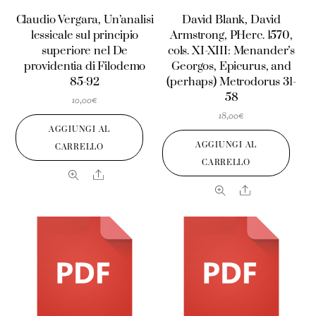
Claudio Vergara, Un’analisi
David Blank, David
lessicale sul principio
Armstrong, PHerc. 1570,
superiore nel De
cols. XI-XIII: Menander’s
providentia di Filodemo
Georgos, Epicurus, and
85-92
(perhaps) Metrodorus 31-
58
10,00
€
18,00
€
AGGIUNGI AL
AGGIUNGI AL
CARRELLO
CARRELLO
Share
Share