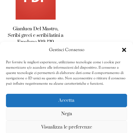
Gianluca Del Mastro,
Scribi greci e scribi latini a
Ercolano 109-120
Gestisci Consenso
15,00
€
Per fornire le migliori esperienze, utilizziamo tecnologie come i cookie per
AGGIUNGI AL
memorizzare e/o accedere alle informazioni del dispositivo. Il consenso a
CARRELLO
queste tecnologie ci permetterà di elaborare dati come il comportamento di
navigazione o ID unici su questo sito. Non acconsentire o ritirare il consenso
Share
può influire negativamente su alcune caratteristiche e funzioni.
Accetta
Nega
Privacy Policy
-
Cookies Policy
Visualizza le preferenze
Powered by
Callatech