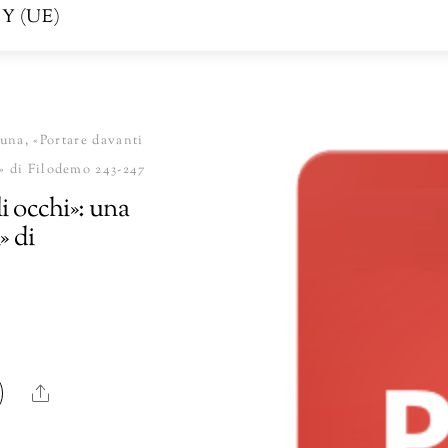
Y (UE)
una, «Portare davanti
i» di Filodemo 243-247
i occhi»: una
» di
Share