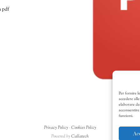
n pdf
Per fornire l
accedere alle
elaborare da
acconsentire 
funzioni.
Privacy Policy
-
Cookies Policy
Ac
Powered by
Callatech