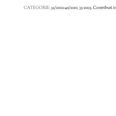
davanti
CATEGORIE:
32/2002-40/2010
,
33-2003
,
Contributi i
agli
occhi»:
una
tecnica
retorica
nelle
opere
«morali»
di
Filodemo 243-
247
quantità