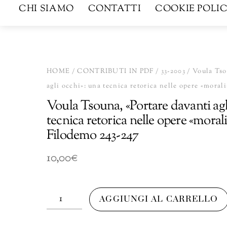
CHI SIAMO
CONTATTI
COOKIE POLIC
HOME
/
CONTRIBUTI IN PDF
/
33-2003
/ Voula Tso
agli occhi»: una tecnica retorica nelle opere «moral
Voula Tsouna, «Portare davanti agl
tecnica retorica nelle opere «morali
Filodemo 243-247
10,00
€
Voula
AGGIUNGI AL CARRELLO
Tsouna,
«Portare