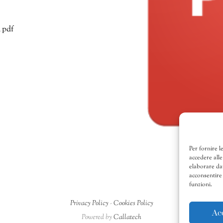
 pdf
Per fornire l
accedere alle
elaborare da
acconsentire 
funzioni.
Privacy Policy
-
Cookies Policy
Ac
Powered by
Callatech