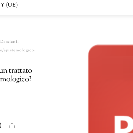
Y (UE)
 Damiani,
co/epistemologico?
un trattato
emologico?
Share