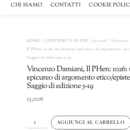
CHI SIAMO
CONTATTI
COOKIE POLIC
HOME
/
CONTRIBUTI IN PDF
/
46-2016
/ Vincenzo
Il PHerc 1026: un trattato epicureo di argomento eti
Saggio di edizione 5-19
Vincenzo Damiani, Il PHerc 1026: 
epicureo di argomento etico/epist
Saggio di edizione 5-19
15,00
€
Vincenzo
AGGIUNGI AL CARRELLO
Damiani,