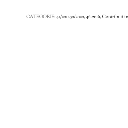
Il PHerc 1026:
un
CATEGORIE:
41/2011-50/2020
,
46-2016
,
Contributi in
trattato
epicureo
di
argomento
etico/epistemologico?
Saggio
di
edizione
5-
19
quantità