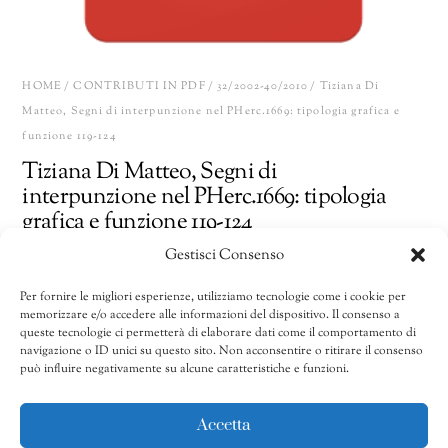
HOME
/
CONTRIBUTI IN PDF
/
32/2002-40/2010
/ Tiziana Di
Matteo, Segni di interpunzione nel PHerc.1669: tipologia grafica e
funzione 119-124
Tiziana Di Matteo, Segni di
interpunzione nel PHerc.1669: tipologia
grafica e funzione 119-124
Gestisci Consenso
10,00
€
Per fornire le migliori esperienze, utilizziamo tecnologie come i cookie per
memorizzare e/o accedere alle informazioni del dispositivo. Il consenso a
Tiziana
Share
AGGIUNGI AL CARRELLO
queste tecnologie ci permetterà di elaborare dati come il comportamento di
Di
navigazione o ID unici su questo sito. Non acconsentire o ritirare il consenso
può influire negativamente su alcune caratteristiche e funzioni.
Matteo,
Segni
CATEGORIE:
32/2002-40/2010
,
35-2005
,
Contributi in pdf
di
Accetta
interpunzione