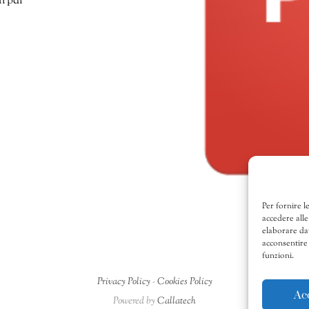
n pdf
Per fornire l
accedere alle
elaborare da
acconsentire 
funzioni.
Privacy Policy
-
Cookies Policy
Ac
Powered by
Callatech