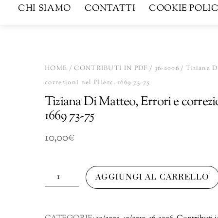
CHI SIAMO
CONTATTI
COOKIE POLIC
HOME
/
CONTRIBUTI IN PDF
/
36-2006
/ Tiziana D
correzioni nel PHerc. 1669 73-75
Tiziana Di Matteo, Errori e correzi
1669 73-75
10,00
€
Tiziana
AGGIUNGI AL CARRELLO
Di
Matteo,
Errori