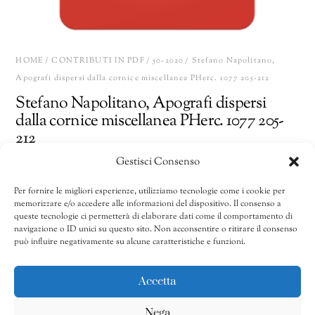
HOME
/
CONTRIBUTI IN PDF
/
50-2020
/ Stefano Napolitano,
Apografi dispersi dalla cornice miscellanea PHerc. 1077 205-212
Stefano Napolitano, Apografi dispersi
dalla cornice miscellanea PHerc. 1077 205-
212
Gestisci Consenso
10,00
€
Per fornire le migliori esperienze, utilizziamo tecnologie come i cookie per
memorizzare e/o accedere alle informazioni del dispositivo. Il consenso a
Stefano
Share
AGGIUNGI AL CARRELLO
queste tecnologie ci permetterà di elaborare dati come il comportamento di
Napolitano,
navigazione o ID unici su questo sito. Non acconsentire o ritirare il consenso
può influire negativamente su alcune caratteristiche e funzioni.
Apografi
dispersi
CATEGORIE:
41/2011-50/2020
,
50-2020
,
Contributi in pdf
dalla
Accetta
cornice
Nega
miscellanea