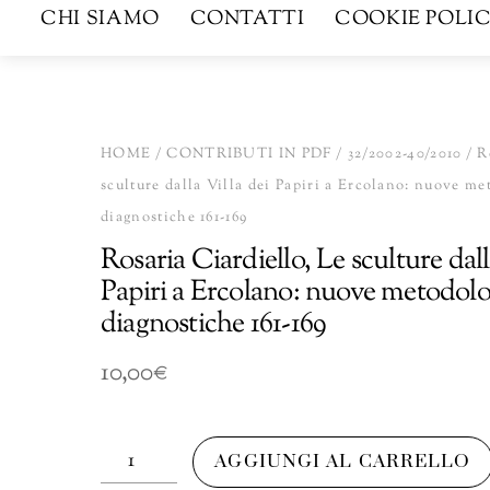
CHI SIAMO
CONTATTI
COOKIE POLIC
HOME
/
CONTRIBUTI IN PDF
/
32/2002-40/2010
/ R
sculture dalla Villa dei Papiri a Ercolano: nuove me
diagnostiche 161-169
Rosaria Ciardiello, Le sculture dall
Papiri a Ercolano: nuove metodolo
diagnostiche 161-169
10,00
€
Rosaria
AGGIUNGI AL CARRELLO
Ciardiello,