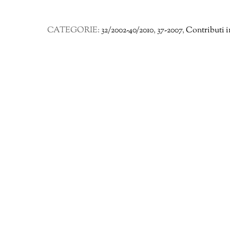
Le
sculture
CATEGORIE:
32/2002-40/2010
,
37-2007
,
Contributi i
dalla
Villa
dei
Papiri
a
Ercolano:
nuove
metodologie
e
tecniche
diagnostiche
161-
169