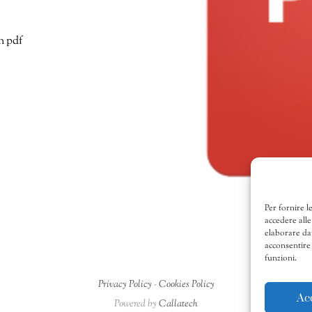
n pdf
Per fornire l
accedere alle
elaborare da
acconsentire 
funzioni.
Privacy Policy
-
Cookies Policy
Ac
Powered by
Callatech