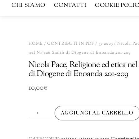
CHI SIAMO
CONTATTI
COOKIE POLIC
HOME
/
CONTRIBUTI IN PDF
/
35-2005
/ Nicola Pac
nel NF 126 Smith di Diogene di Enoanda 201-209
Nicola Pace, Religione ed etica ne
di Diogene di Enoanda 201-209
10,00
€
Nicola
AGGIUNGI AL CARRELLO
Pace,
Religione
ed