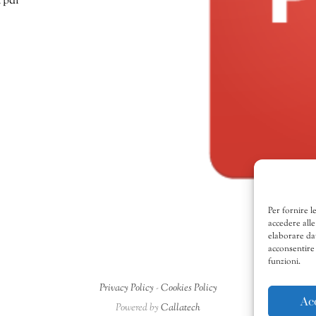
 pdf
Per fornire l
accedere alle
elaborare da
acconsentire 
funzioni.
Privacy Policy
-
Cookies Policy
Ac
Powered by
Callatech