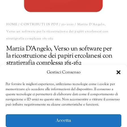
HOME
/
CONTRIBUTI IN PDF
/
50-2020
/ Marzia D’Angelo,
Verso un software per la ricostruzione dei papiri ercolanesi con
stratigrafia complessa 161-162
Marzia D’Angelo, Verso un software per
la ricostruzione dei papiri ercolanesi con
stratigrafia complessa 161-162
Gestisci Consenso
10,00
€
Per fornire le migliori esperienze, utilizziamo tecnologie come i cookie per
memorizzare e/o accedere alle informazioni del dispositivo. Il consenso a
Marzia
Share
AGGIUNGI AL CARRELLO
queste tecnologie ci permetterà di elaborare dati come il comportamento di
D’Angelo,
navigazione o ID unici su questo sito. Non acconsentire o ritirare il consenso
può influire negativamente su alcune caratteristiche e funzioni.
Verso
un
CATEGORIE:
41/2011-50/2020
,
50-2020
,
Contributi in pdf
software
Accetta
per