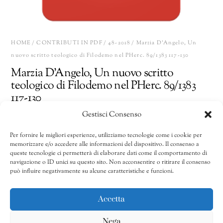
HOME
/
CONTRIBUTI IN PDF
/
48-2018
/ Marzia D’Angelo, Un
nuovo scritto teologico di Filodemo nel PHerc. 89/1383 117-130
Marzia D’Angelo, Un nuovo scritto
teologico di Filodemo nel PHerc. 89/1383
117-130
Gestisci Consenso
15,00
€
Per fornire le migliori esperienze, utilizziamo tecnologie come i cookie per
memorizzare e/o accedere alle informazioni del dispositivo. Il consenso a
Marzia
Share
AGGIUNGI AL CARRELLO
queste tecnologie ci permetterà di elaborare dati come il comportamento di
D’Angelo,
navigazione o ID unici su questo sito. Non acconsentire o ritirare il consenso
può influire negativamente su alcune caratteristiche e funzioni.
Un
nuovo
CATEGORIE:
41/2011-50/2020
,
48-2018
,
Contributi in pdf
scritto
Accetta
teologico
Nega
di