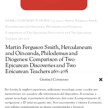
HOME
/
CONTRIBUTI IN PDF
/
33-2003
/ Martin Ferguson Smith,
Herculaneum and Oinoanda, Philodemus and Diogenes:
Comparison of Two Epicurean Discoveries and Two Epicurean
Teachers 267-278
Martin Ferguson Smith, Herculaneum
and Oinoanda, Philodemus and
Diogenes: Comparison of Two
Epicurean Discoveries and Two
Epicurean Teachers 267-278
Gestisci Consenso
15,00
€
Per fornire le migliori esperienze, utilizziamo tecnologie come i cookie per
memorizzare e/o accedere alle informazioni del dispositivo. Il consenso a
Martin
Share
AGGIUNGI AL CARRELLO
queste tecnologie ci permetterà di elaborare dati come il comportamento di
Ferguson
navigazione o ID unici su questo sito. Non acconsentire o ritirare il consenso
può influire negativamente su alcune caratteristiche e funzioni.
Smith,