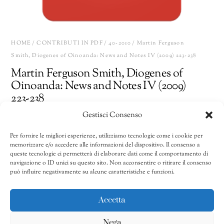
HOME
/
CONTRIBUTI IN PDF
/
40-2010
/ Martin Ferguson
Smith, Diogenes of Oinoanda: News and Notes IV (2009) 223-238
Martin Ferguson Smith, Diogenes of
Oinoanda: News and Notes IV (2009)
223-238
Gestisci Consenso
15,00
€
Per fornire le migliori esperienze, utilizziamo tecnologie come i cookie per
memorizzare e/o accedere alle informazioni del dispositivo. Il consenso a
Martin
Share
AGGIUNGI AL CARRELLO
queste tecnologie ci permetterà di elaborare dati come il comportamento di
Ferguson
navigazione o ID unici su questo sito. Non acconsentire o ritirare il consenso
può influire negativamente su alcune caratteristiche e funzioni.
Smith,
Diogenes
CATEGORIE:
32/2002-40/2010
,
40-2010
,
Contributi in pdf
of
Accetta
Oinoanda:
Nega
News