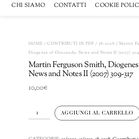
CHI SIAMO
CONTATTI
COOKIE POLIC
HOME
/
CONTRIBUTI IN PDF
/
38-2008
/ Martin F
Diogenes of Oinoanda: News and Notes II (2007) 309
Martin Ferguson Smith, Diogenes
News and Notes II (2007) 309-317
10,00
€
Martin
AGGIUNGI AL CARRELLO
Ferguson
Smith,
Diogenes