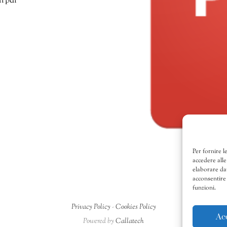
n pdf
Per fornire l
accedere alle
elaborare da
acconsentire 
funzioni.
Privacy Policy
-
Cookies Policy
Ac
Powered by
Callatech