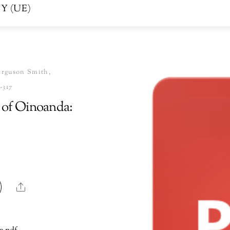
Y (UE)
erguson Smith,
-317
 of Oinoanda:
Share