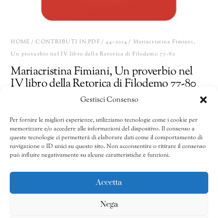
HOME
/
CONTRIBUTI IN PDF
/
44-2014
/ Mariacristina Fimiani,
Un proverbio nel IV libro della Retorica di Filodemo 77-80
Mariacristina Fimiani, Un proverbio nel
IV libro della Retorica di Filodemo 77-80
Gestisci Consenso
10,00
€
Per fornire le migliori esperienze, utilizziamo tecnologie come i cookie per
memorizzare e/o accedere alle informazioni del dispositivo. Il consenso a
Mariacristina
Share
AGGIUNGI AL CARRELLO
queste tecnologie ci permetterà di elaborare dati come il comportamento di
Fimiani,
navigazione o ID unici su questo sito. Non acconsentire o ritirare il consenso
può influire negativamente su alcune caratteristiche e funzioni.
Un
proverbio
CATEGORIE:
41/2011-50/2020
,
44-2014
,
Contributi in pdf
nel
Accetta
IV
Nega
libro
della Retorica di