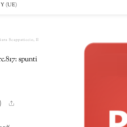
Y (UE)
ara Scappaticcio, Il
c.817: spunti
Share