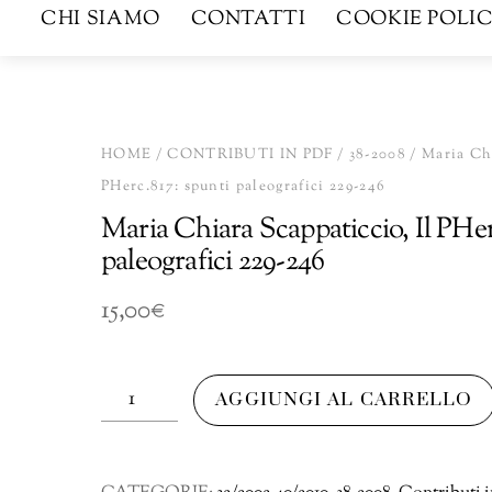
CHI SIAMO
CONTATTI
COOKIE POLIC
HOME
/
CONTRIBUTI IN PDF
/
38-2008
/ Maria Chi
PHerc.817: spunti paleografici 229-246
Maria Chiara Scappaticcio, Il PHer
paleografici 229-246
15,00
€
Maria
AGGIUNGI AL CARRELLO
Chiara
Scappaticcio,
Il