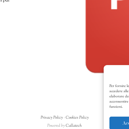
n pdf
Per fornire l
accedere alle
elaborare da
acconsentire 
funzioni.
Privacy Policy
-
Cookies Policy
Ac
Powered by
Callatech