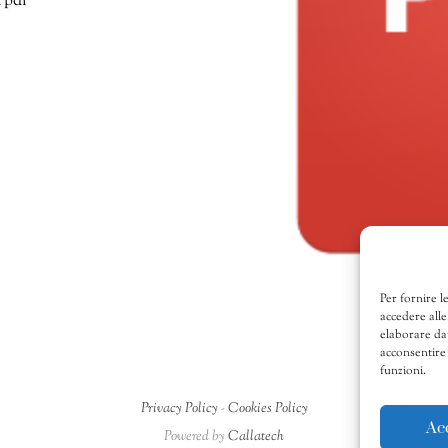
 pdf
Per fornire l
accedere alle
elaborare da
acconsentire 
funzioni.
Privacy Policy
-
Cookies Policy
Ac
Powered by
Callatech