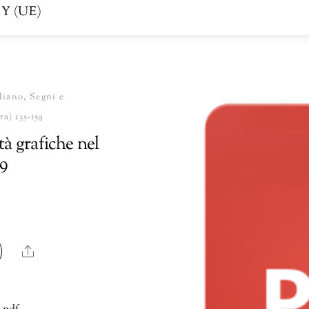
Y (UE)
liano, Segni e
a) 135-159
tà grafiche nel
59
Share