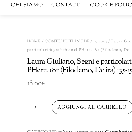
CHI SIAMO
CONTATTI
COOKIE POLIC
HOME
/
CONTRIBUTI IN PDF
/
35-2005
/ Laura Giu
particolarità grafiche nel PHerc. 182 (Filodemo, De ir
Laura Giuliano, Segni e particolari
PHerc. 182 (Filodemo, De ira) 135-1
18,00
€
Laura
AGGIUNGI AL CARRELLO
Giuliano,
Segni
e