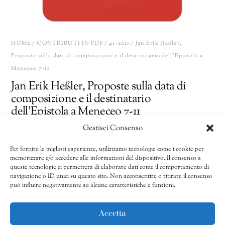
HOME
/
CONTRIBUTI IN PDF
/
41-2011
/ Jan Erik Heßler,
Proposte sulla data di composizione e il destinatario dell’Epistola a
Meneceo 7-11
Jan Erik Heßler, Proposte sulla data di
composizione e il destinatario
dell’Epistola a Meneceo 7-11
Gestisci Consenso
10,00
€
Per fornire le migliori esperienze, utilizziamo tecnologie come i cookie per
memorizzare e/o accedere alle informazioni del dispositivo. Il consenso a
Jan
Share
AGGIUNGI AL CARRELLO
queste tecnologie ci permetterà di elaborare dati come il comportamento di
Erik
navigazione o ID unici su questo sito. Non acconsentire o ritirare il consenso
può influire negativamente su alcune caratteristiche e funzioni.
Heßler,
Proposte
CATEGORIE:
41-2011
,
41/2011-50/2020
,
Contributi in pdf
sulla
Accetta
data