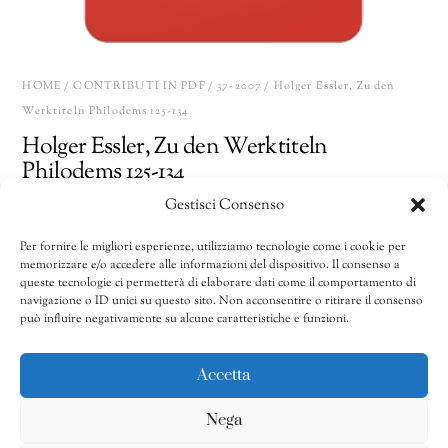
HOME
/
CONTRIBUTI IN PDF
/
37-2007
/ Holger Essler, Zu den
Werktiteln Philodems 125-134
Holger Essler, Zu den Werktiteln
Philodems 125-134
Gestisci Consenso
10,00
€
Per fornire le migliori esperienze, utilizziamo tecnologie come i cookie per
memorizzare e/o accedere alle informazioni del dispositivo. Il consenso a
Holger
Share
AGGIUNGI AL CARRELLO
queste tecnologie ci permetterà di elaborare dati come il comportamento di
Essler,
navigazione o ID unici su questo sito. Non acconsentire o ritirare il consenso
può influire negativamente su alcune caratteristiche e funzioni.
Zu
den
CATEGORIE:
32/2002-40/2010
,
37-2007
,
Contributi in pdf
Werktiteln
Accetta
Philodems
Nega
125-
134