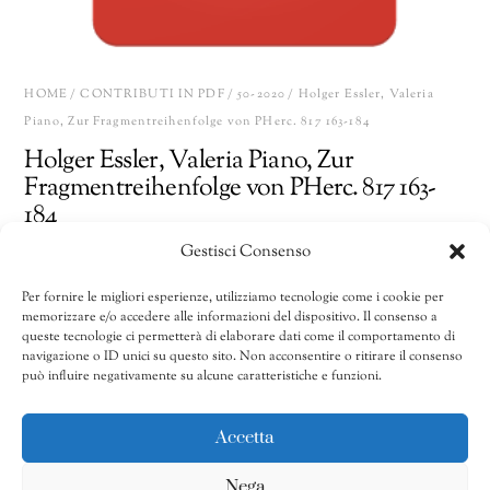
HOME
/
CONTRIBUTI IN PDF
/
50-2020
/ Holger Essler, Valeria
Piano, Zur Fragmentreihenfolge von PHerc. 817 163-184
Holger Essler, Valeria Piano, Zur
Fragmentreihenfolge von PHerc. 817 163-
184
Gestisci Consenso
18,00
€
Per fornire le migliori esperienze, utilizziamo tecnologie come i cookie per
memorizzare e/o accedere alle informazioni del dispositivo. Il consenso a
Holger
Share
AGGIUNGI AL CARRELLO
queste tecnologie ci permetterà di elaborare dati come il comportamento di
Essler,
navigazione o ID unici su questo sito. Non acconsentire o ritirare il consenso
può influire negativamente su alcune caratteristiche e funzioni.
Valeria
Piano,
CATEGORIE:
41/2011-50/2020
,
50-2020
,
Contributi in pdf
Zur
Accetta
Fragmentreihenfolge
Nega
von