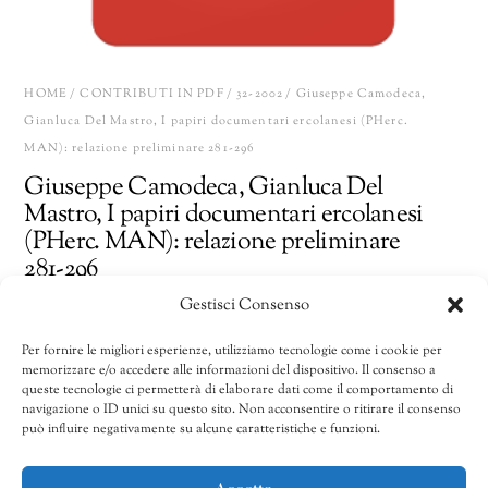
HOME
/
CONTRIBUTI IN PDF
/
32-2002
/ Giuseppe Camodeca,
Gianluca Del Mastro, I papiri documentari ercolanesi (PHerc.
MAN): relazione preliminare 281-296
Giuseppe Camodeca, Gianluca Del
Mastro, I papiri documentari ercolanesi
(PHerc. MAN): relazione preliminare
281-296
Gestisci Consenso
15,00
€
Per fornire le migliori esperienze, utilizziamo tecnologie come i cookie per
memorizzare e/o accedere alle informazioni del dispositivo. Il consenso a
Giuseppe
Share
AGGIUNGI AL CARRELLO
queste tecnologie ci permetterà di elaborare dati come il comportamento di
Camodeca,
navigazione o ID unici su questo sito. Non acconsentire o ritirare il consenso
può influire negativamente su alcune caratteristiche e funzioni.
Gianluca
Del
CATEGORIE:
32-2002
,
32/2002-40/2010
,
Contributi in pdf
Mastro,