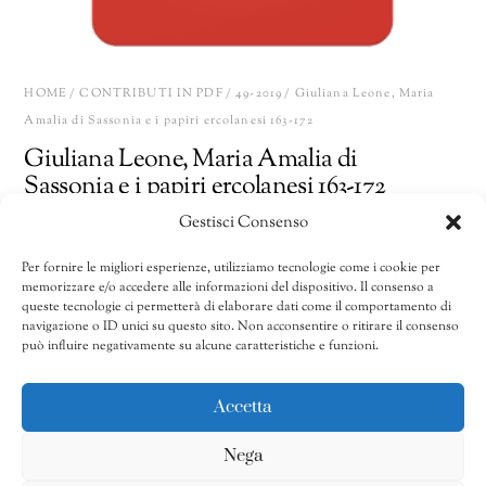
HOME
/
CONTRIBUTI IN PDF
/
49-2019
/ Giuliana Leone, Maria
Amalia di Sassonia e i papiri ercolanesi 163-172
Giuliana Leone, Maria Amalia di
Sassonia e i papiri ercolanesi 163-172
Gestisci Consenso
10,00
€
Per fornire le migliori esperienze, utilizziamo tecnologie come i cookie per
memorizzare e/o accedere alle informazioni del dispositivo. Il consenso a
Giuliana
Share
AGGIUNGI AL CARRELLO
queste tecnologie ci permetterà di elaborare dati come il comportamento di
Leone,
navigazione o ID unici su questo sito. Non acconsentire o ritirare il consenso
può influire negativamente su alcune caratteristiche e funzioni.
Maria
Amalia
CATEGORIE:
41/2011-50/2020
,
49-2019
,
Contributi in pdf
di
Accetta
Sassonia
Nega
e
i