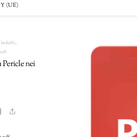
Y (UE)
Indelli,
-238
 Pericle nei
Share