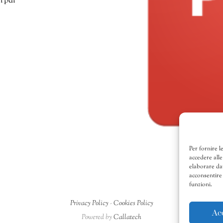
n pdf
Per fornire l
accedere alle
elaborare da
acconsentire 
funzioni.
Privacy Policy
-
Cookies Policy
Ac
Powered by
Callatech