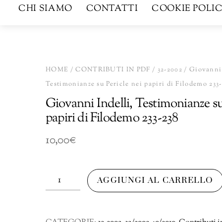
CHI SIAMO
CONTATTI
COOKIE POLIC
HOME
/
CONTRIBUTI IN PDF
/
32-2002
/ Giovanni 
Testimonianze su Pericle nei papiri di Filodemo 233
Giovanni Indelli, Testimonianze su
papiri di Filodemo 233-238
10,00
€
Giovanni
AGGIUNGI AL CARRELLO
Indelli,
Testimonianze
su