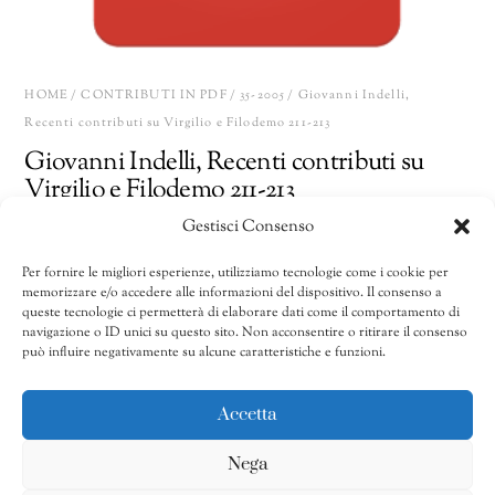
HOME
/
CONTRIBUTI IN PDF
/
35-2005
/ Giovanni Indelli,
Recenti contributi su Virgilio e Filodemo 211-213
Giovanni Indelli, Recenti contributi su
Virgilio e Filodemo 211-213
Gestisci Consenso
10,00
€
Per fornire le migliori esperienze, utilizziamo tecnologie come i cookie per
memorizzare e/o accedere alle informazioni del dispositivo. Il consenso a
Giovanni
Share
AGGIUNGI AL CARRELLO
queste tecnologie ci permetterà di elaborare dati come il comportamento di
Indelli,
navigazione o ID unici su questo sito. Non acconsentire o ritirare il consenso
può influire negativamente su alcune caratteristiche e funzioni.
Recenti
contributi
CATEGORIE:
32/2002-40/2010
,
35-2005
,
Contributi in pdf
su
Accetta
Virgilio
Nega
e
Filodemo