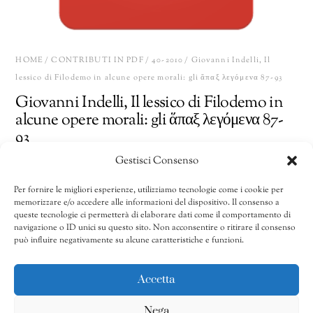
HOME
/
CONTRIBUTI IN PDF
/
40-2010
/ Giovanni Indelli, Il
lessico di Filodemo in alcune opere morali: gli ἅπαξ λεγόμενα 87-93
Giovanni Indelli, Il lessico di Filodemo in
alcune opere morali: gli ἅπαξ λεγόμενα 87-
93
Gestisci Consenso
10,00
€
Per fornire le migliori esperienze, utilizziamo tecnologie come i cookie per
memorizzare e/o accedere alle informazioni del dispositivo. Il consenso a
Giovanni
Share
AGGIUNGI AL CARRELLO
queste tecnologie ci permetterà di elaborare dati come il comportamento di
Indelli,
navigazione o ID unici su questo sito. Non acconsentire o ritirare il consenso
può influire negativamente su alcune caratteristiche e funzioni.
Il
lessico
CATEGORIE:
32/2002-40/2010
,
40-2010
,
Contributi in pdf
di
Accetta
Filodemo
Nega
in