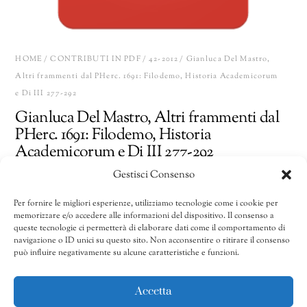
HOME
/
CONTRIBUTI IN PDF
/
42-2012
/ Gianluca Del Mastro,
Altri frammenti dal PHerc. 1691: Filodemo, Historia Academicorum
e Di III 277-292
Gianluca Del Mastro, Altri frammenti dal
PHerc. 1691: Filodemo, Historia
Academicorum e Di III 277-292
Gestisci Consenso
15,00
€
Per fornire le migliori esperienze, utilizziamo tecnologie come i cookie per
memorizzare e/o accedere alle informazioni del dispositivo. Il consenso a
Gianluca
Share
AGGIUNGI AL CARRELLO
queste tecnologie ci permetterà di elaborare dati come il comportamento di
Del
navigazione o ID unici su questo sito. Non acconsentire o ritirare il consenso
può influire negativamente su alcune caratteristiche e funzioni.
Mastro,
Altri
CATEGORIE:
41/2011-50/2020
,
42-2012
,
Contributi in pdf
frammenti
Accetta
dal