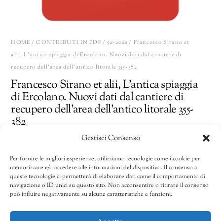
HOME
/
CONTRIBUTI IN PDF
/
52-2022
/ Francesco Sirano et
alii, L’antica spiaggia di Ercolano. Nuovi dati dal cantiere di
recupero dell’area dell’antico litorale 355-382
Francesco Sirano et alii, L’antica spiaggia
di Ercolano. Nuovi dati dal cantiere di
recupero dell’area dell’antico litorale 355-
382
Gestisci Consenso
18,00
€
Per fornire le migliori esperienze, utilizziamo tecnologie come i cookie per
memorizzare e/o accedere alle informazioni del dispositivo. Il consenso a
Francesco
Share
AGGIUNGI AL CARRELLO
queste tecnologie ci permetterà di elaborare dati come il comportamento di
Sirano
navigazione o ID unici su questo sito. Non acconsentire o ritirare il consenso
può influire negativamente su alcune caratteristiche e funzioni.
et
alii,
CATEGORIE:
51/2021-53/2023
,
52-2022
,
Contributi in pdf
L'antica