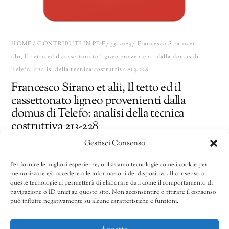
HOME
/
CONTRIBUTI IN PDF
/
53-2023
/ Francesco Sirano et
alii, Il tetto ed il cassettonato ligneo provenienti dalla domus di
Telefo: analisi della tecnica costruttiva 213-228
Francesco Sirano et alii, Il tetto ed il
cassettonato ligneo provenienti dalla
domus di Telefo: analisi della tecnica
costruttiva 213-228
Gestisci Consenso
15,00
€
Per fornire le migliori esperienze, utilizziamo tecnologie come i cookie per
memorizzare e/o accedere alle informazioni del dispositivo. Il consenso a
Francesco
Share
AGGIUNGI AL CARRELLO
queste tecnologie ci permetterà di elaborare dati come il comportamento di
Sirano
navigazione o ID unici su questo sito. Non acconsentire o ritirare il consenso
può influire negativamente su alcune caratteristiche e funzioni.
et
alii,
CATEGORIE:
51/2021-53/2023
,
53-2023
,
Contributi in pdf
Il