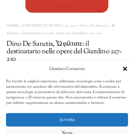
HOME
/
CONTRIBUTI IN PDF
/
41-2011
/ Dino De Sanctis, Ὦ
φίλτατε: il destinatario nelle opere del Giardino 217-230
Dino De Sanctis, Ὦ φίλτατε: il
destinatario nelle opere del Giardino 217-
230
Gestisci Consenso
15,00
€
Per fornire le migliori esperienze, utilizziamo tecnologie come i cookie per
memorizzare e/o accedere alle informazioni del dispositivo. Il consenso a
Dino
Share
AGGIUNGI AL CARRELLO
queste tecnologie ci permetterà di elaborare dati come il comportamento di
De
navigazione o ID unici su questo sito. Non acconsentire o ritirare il consenso
può influire negativamente su alcune caratteristiche e funzioni.
Sanctis,
Ὦ
CATEGORIE:
41-2011
,
41/2011-50/2020
,
Contributi in pdf
φίλτατε:
Accetta
il
Nega
destinatario