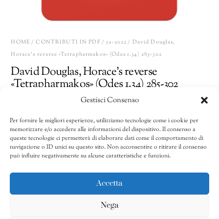
HOME
/
CONTRIBUTI IN PDF
/
52-2022
/ David Douglas,
Horace’s reverse «Tetrapharmakos» (Odes 1.34) 285-302
David Douglas, Horace’s reverse
«Tetrapharmakos» (Odes 1.34) 285-302
Gestisci Consenso
15,00
€
Per fornire le migliori esperienze, utilizziamo tecnologie come i cookie per
memorizzare e/o accedere alle informazioni del dispositivo. Il consenso a
David
Share
AGGIUNGI AL CARRELLO
queste tecnologie ci permetterà di elaborare dati come il comportamento di
Douglas,
navigazione o ID unici su questo sito. Non acconsentire o ritirare il consenso
può influire negativamente su alcune caratteristiche e funzioni.
Horace's
reverse
CATEGORIE:
51/2021-53/2023
,
52-2022
,
Contributi in pdf
«Tetrapharmakos»
Accetta
(Odes
Nega
1.34)
285-