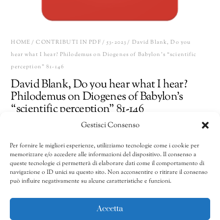
HOME
/
CONTRIBUTI IN PDF
/
53-2023
/ David Blank, Do you
hear what I hear? Philodemus on Diogenes of Babylon’s “scientific
perception” 81-146
David Blank, Do you hear what I hear?
Philodemus on Diogenes of Babylon’s
“scientific perception” 81-146
Gestisci Consenso
33,00
€
Per fornire le migliori esperienze, utilizziamo tecnologie come i cookie per
memorizzare e/o accedere alle informazioni del dispositivo. Il consenso a
David
Share
AGGIUNGI AL CARRELLO
queste tecnologie ci permetterà di elaborare dati come il comportamento di
Blank,
navigazione o ID unici su questo sito. Non acconsentire o ritirare il consenso
può influire negativamente su alcune caratteristiche e funzioni.
Do
you
CATEGORIE:
51/2021-53/2023
,
53-2023
,
Contributi in pdf
hear
Accetta
what