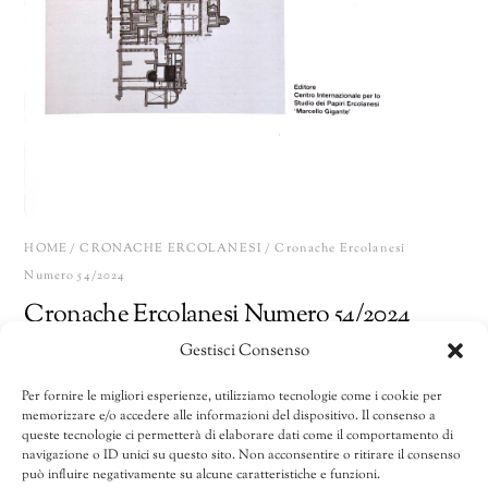
HOME
/
CRONACHE ERCOLANESI
/ Cronache Ercolanesi
Numero 54/2024
Cronache Ercolanesi Numero 54/2024
Gestisci Consenso
200,00
€
Per fornire le migliori esperienze, utilizziamo tecnologie come i cookie per
memorizzare e/o accedere alle informazioni del dispositivo. Il consenso a
Cronache
Share
AGGIUNGI AL CARRELLO
queste tecnologie ci permetterà di elaborare dati come il comportamento di
Ercolanesi
navigazione o ID unici su questo sito. Non acconsentire o ritirare il consenso
può influire negativamente su alcune caratteristiche e funzioni.
Numero