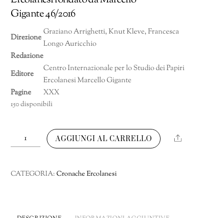
Ercolanesi fondato da Marcello
Gigante 46/2016
Graziano Arrighetti, Knut Kleve, Francesca
Direzione
Longo Auricchio
Redazione
Centro Internazionale per lo Studio dei Papiri
Editore
Ercolanesi Marcello Gigante
Pagine
XXX
150 disponibili
Cronache
Share
AGGIUNGI AL CARRELLO
Ercolanesi
Numero
46/2016
CATEGORIA:
Cronache Ercolanesi
quantità