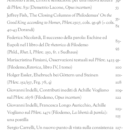
Antonio Parisi, Errori e sensazioni: per una nuova lettura
39-
di
PHerc.
831 (Demetrio Lacone,
Opus incertum
)
53
Jeffrey Fish, The Closing Columns of Philodemus’
On the
55-
Good King according to Homer
,
PHerc.
1507, cols. 95-98 (= cols.
81
40-43 Dorandi)
Federica Nicolardi, Il successo della parola: Eschine ed
83-
Eupoli nel I libro del
De rhetorica
di Filodemo
93
(Phld.,
Rhet.
I,
PHerc.
250, fr. 1 Sudhaus)
Mariacristina Fimiani, Osservazioni testuali sul
PHerc.
1423
95-
(Filodemo,
Retorica
, libro IV, I tomo)
100
Holger Essler, Ehebruch bei Göttern und Steinen
101-
(
PHerc.
152/157, Frg. 78, 9)
108
Giovanni Indelli, Contributi inediti di Achille Vogliano
109-
sul
PHerc.
1678 (Filodemo,
Opus incertum
)
122
Giovanni Indelli, Francesca Longo Auricchio, Achille
123-
Vogliano sul
PHerc.
1471 (Filodemo,
La libertà di parola
):
125
una postilla
Sergio Carrelli, Un nuovo punto di vista sulla consistenza
127-