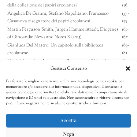
della collezione dei papiri ercolanesi
136
Angelica De Gianni, Stefano Napolitano, Francesco
137-
Casanova disegnatore dei papiri ercolanesi
159
Martin Ferguson Smith, Jürgen Hammerstaedt, Diogenes
161-
of Oinoanda: News and Notes X (2015)
167
Gianluca Del Mastro, Un capitolo sulla biblioteca
169-
ercolanese
181
Mario Notomista, Lo scavo dell’area sacra di
Herculaneum
.
183-
Gestisci Consenso
Storia degli scavi e definizione del culto
216
Rosaria Ciardiello, La fortuna delle scoperte ercolanesi e
217-
Per fornire le migliori esperienze, utilizziamo tecnologie come i cookie per
pompeiane e la manifattura di gemme tra il XVII e il XIX
memorizzare e/o accedere alle informazioni del dispositivo. Il consenso a
224
secolo
queste tecnologie ci permetterà di elaborare dati come il comportamento di
navigazione o ID unici su questo sito. Non acconsentire o ritirare il consenso
225-
può influire negativamente su alcune caratteristiche e funzioni.
Notiziario
231
Accetta
Nega