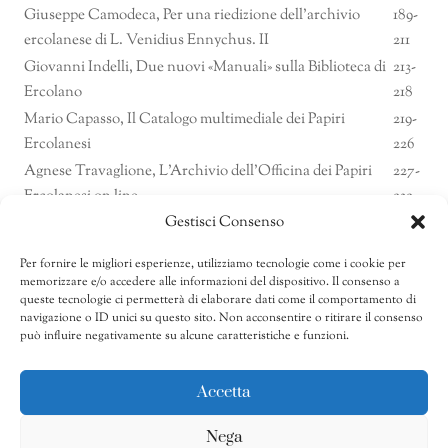
Giuseppe Camodeca, Per una riedizione dell’archivio
189-
ercolanese di L. Venidius Ennychus. II
211
Giovanni Indelli, Due nuovi «Manuali» sulla Biblioteca di
213-
Ercolano
218
Mario Capasso, Il Catalogo multimediale dei Papiri
219-
Ercolanesi
226
Agnese Travaglione, L’Archivio dell’Officina dei Papiri
227-
Ercolanesi on line
232
Gestisci Consenso
Martin Ferguson Smith, Diogenes of Oinoanda: News
233-
and Notes, 2005
245
Per fornire le migliori esperienze, utilizziamo tecnologie come i cookie per
Domenico Esposito, Appunti per lo studio della pittura di
247-
memorizzare e/o accedere alle informazioni del dispositivo. Il consenso a
Ercolano
255
queste tecnologie ci permetterà di elaborare dati come il comportamento di
navigazione o ID unici su questo sito. Non acconsentire o ritirare il consenso
257-
può influire negativamente su alcune caratteristiche e funzioni.
Notiziario
262
Accetta
Nega