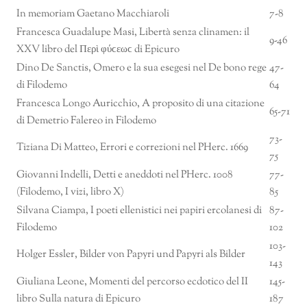
In memoriam Gaetano Macchiaroli
7-8
Francesca Guadalupe Masi, Libertà senza clinamen: il
9-46
XXV libro del Περὶ φύϲεωϲ di Epicuro
Dino De Sanctis, Omero e la sua esegesi nel De bono rege
47-
di Filodemo
64
Francesca Longo Auricchio, A proposito di una citazione
65-71
di Demetrio Falereo in Filodemo
73-
Tiziana Di Matteo, Errori e correzioni nel PHerc. 1669
75
Giovanni Indelli, Detti e aneddoti nel PHerc. 1008
77-
(Filodemo, I vizi, libro X)
85
Silvana Ciampa, I poeti ellenistici nei papiri ercolanesi di
87-
Filodemo
102
103-
Holger Essler, Bilder von Papyri und Papyri als Bilder
143
Giuliana Leone, Momenti del percorso ecdotico del II
145-
libro Sulla natura di Epicuro
187