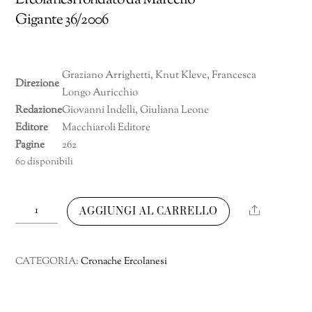
Ercolanesi fondato da Marcello
Gigante 36/2006
Graziano Arrighetti, Knut Kleve, Francesca
Direzione
Longo Auricchio
Redazione
Giovanni Indelli, Giuliana Leone
Editore
Macchiaroli Editore
Pagine
262
60 disponibili
Cronache
Share
AGGIUNGI AL CARRELLO
Ercolanesi
Numero
36/2006
CATEGORIA:
Cronache Ercolanesi
quantità