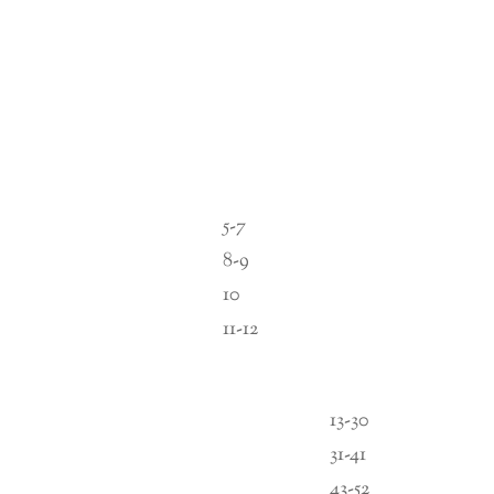
5-7
8-9
10
11-12
13-30
31-41
43-52