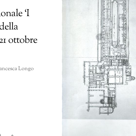
onale ‘I
della
-21 ottobre
rancesca Longo