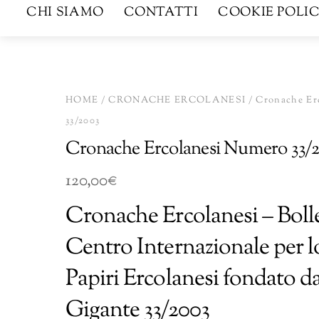
CHI SIAMO
CONTATTI
COOKIE POLIC
HOME
/
CRONACHE ERCOLANESI
/ Cronache Er
33/2003
Cronache Ercolanesi Numero 33/
120,00
€
Cronache Ercolanesi – Bolle
Centro Internazionale per l
Papiri Ercolanesi fondato d
Gigante 33/2003