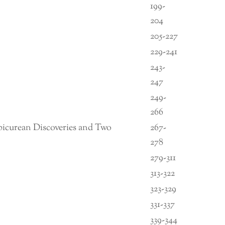
199-
204
205-227
229-241
243-
247
249-
266
icurean Discoveries and Two
267-
278
279-311
313-322
323-329
331-337
339-344