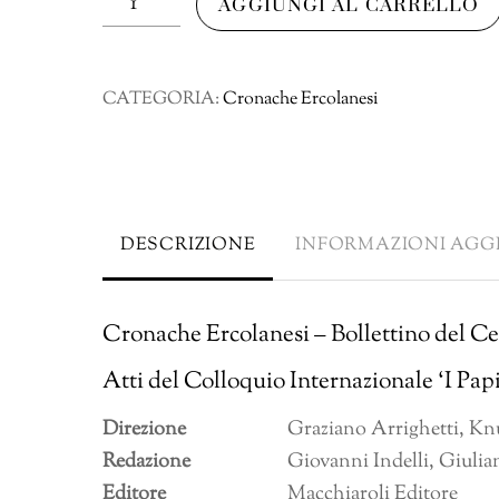
AGGIUNGI AL CARRELLO
Ercolanesi
Numero
33/2003
CATEGORIA:
Cronache Ercolanesi
quantità
DESCRIZIONE
INFORMAZIONI AGG
Cronache Ercolanesi – Bollettino del Ce
Atti del Colloquio Internazionale ‘I Papir
Direzione
Graziano Arrighetti, Kn
Redazione
Giovanni Indelli, Giuli
Editore
Macchiaroli Editore