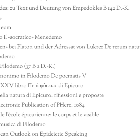
ades: zu Text und Deutung von Empedokles B 142 D.-K.
s
aneum
ro il «socratico» Menedemo
en» bei Platon und der Adressat von Lukrez De rerum natu
lodemo
Filodemo (37 B 2 D.-K.)
 anonimo in Filodemo De poematis V
 XXV libro Περὶ φύϲεωϲ di Epicuro
la natura di Epicuro: riflessioni e proposte
ctronic Publication of PHerc. 1084
l’école épicurienne: le corps et le visible
e musica di Filodemo
ean Outlook on Epideictic Speaking