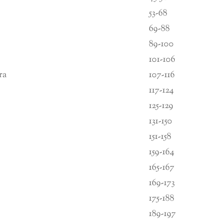
53-68
69-88
89-100
101-106
ra
107-116
117-124
125-129
131-150
151-158
159-164
165-167
169-173
175-188
189-197