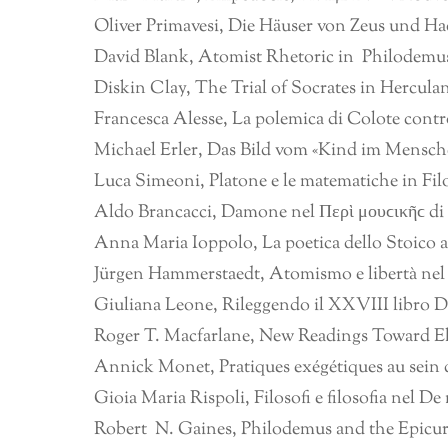
Oliver Primavesi, Die Häuser von Zeus und H
David Blank, Atomist Rhetoric in Philodemu
Diskin Clay, The Trial of Socrates in Hercul
Francesca Alesse, La polemica di Colote cont
Michael Erler, Das Bild vom «Kind im Mensch
Luca Simeoni, Platone e le matematiche in Fi
Aldo Brancacci, Damone nel Περὶ μουϲικῆϲ di 
Anna Maria Ioppolo, La poetica dello Stoico
Jürgen Hammerstaedt, Atomismo e libertà nel
Giuliana Leone, Rileggendo il XXVIII libro Del
Roger T. Macfarlane, New Readings Toward Ele
Annick Monet, Pratiques exégétiques au sein de 
Gioia Maria Rispoli, Filosofi e filosofia nel D
Robert N. Gaines, Philodemus and the Epicur