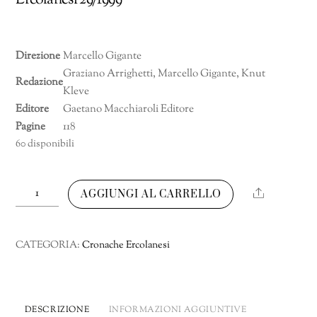
Ercolanesi 29/1999
Direzione
Marcello Gigante
Graziano Arrighetti, Marcello Gigante, Knut
Redazione
Kleve
Editore
Gaetano Macchiaroli Editore
Pagine
118
60 disponibili
Cronache
Share
AGGIUNGI AL CARRELLO
Ercolanesi
Numero
29/1999
CATEGORIA:
Cronache Ercolanesi
quantità
DESCRIZIONE
INFORMAZIONI AGGIUNTIVE