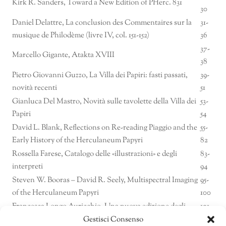
Kirk R. Sanders, Toward a New Edition of PHerc. 831
30
Daniel Delattre, La conclusion des Commentaires sur la
31-
musique de Philodème (livre IV, col. 151-152)
36
37-
Marcello Gigante, Atakta XVIII
38
Pietro Giovanni Guzzo, La Villa dei Papiri: fasti passati,
39-
novità recenti
51
Gianluca Del Mastro, Novità sulle tavolette della Villa dei
53-
Papiri
54
David L. Blank, Reflections on Re-reading Piaggio and the
55-
Early History of the Herculaneum Papyri
82
Rossella Farese, Catalogo delle «illustrazioni» e degli
83-
interpreti
94
Steven W. Booras – David R. Seely, Multispectral Imaging
95-
of the Herculaneum Papyri
100
Francesca Longo Auricchio, Una nuova edizione degli
101-
Epigrammi di Filodemo
105
Gestisci Consenso