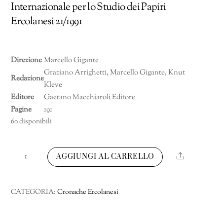
Internazionale per lo Studio dei Papiri
Ercolanesi 21/1991
Direzione
Marcello Gigante
Graziano Arrighetti, Marcello Gigante, Knut
Redazione
Kleve
Editore
Gaetano Macchiaroli Editore
Pagine
191
60 disponibili
Cronache
Share
AGGIUNGI AL CARRELLO
Ercolanesi
Numero
21/1991
CATEGORIA:
Cronache Ercolanesi
quantità