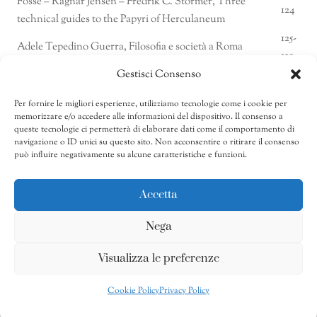
Fosse – Ragnar Jensen – Fredrik C. Störmer, Three
124
technical guides to the Papyri of Herculaneum
125-
Adele Tepedino Guerra, Filosofia e società a Roma
132
Gestisci Consenso
Richard de Kind, Casa dello Scheletro at Herculaneum:
133-
the large Nymphaeum
147
Per fornire le migliori esperienze, utilizziamo tecnologie come i cookie per
Mario Pagano, La villa romana di contrada Sora a Torre
149-
memorizzare e/o accedere alle informazioni del dispositivo. Il consenso a
del Greco
186
queste tecnologie ci permetterà di elaborare dati come il comportamento di
navigazione o ID unici su questo sito. Non acconsentire o ritirare il consenso
187-
può influire negativamente su alcune caratteristiche e funzioni.
Notiziario
191
Accetta
Nega
Privacy Policy
-
Cookies Policy
Visualizza le preferenze
Powered by
Callatech
Cookie Policy
Privacy Policy
Back