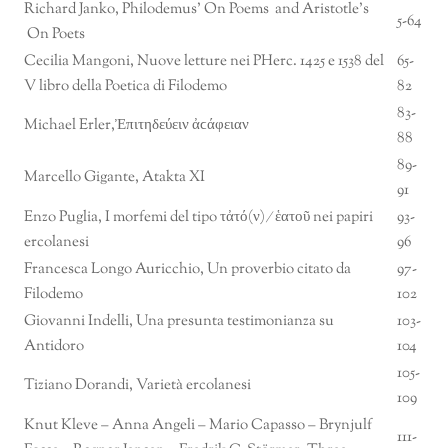
Richard Janko, Philodemus’ On Poems and Aristotle’s
5-64
On Poets
Cecilia Mangoni, Nuove letture nei PHerc. 1425 e 1538 del
65-
V libro della Poetica di Filodemo
82
83-
Michael Erler,Ἐπιτηδεύειν ἀϲάφειαν
88
89-
Marcello Gigante, Atakta XI
91
Enzo Puglia, I morfemi del tipo τἀτό(ν) ⁄ ἑατοῦ nei papiri
93-
ercolanesi
96
Francesca Longo Auricchio, Un proverbio citato da
97-
Filodemo
102
Giovanni Indelli, Una presunta testimonianza su
103-
Antidoro
104
105-
Tiziano Dorandi, Varietà ercolanesi
109
Knut Kleve – Anna Angeli – Mario Capasso – Brynjulf
111-